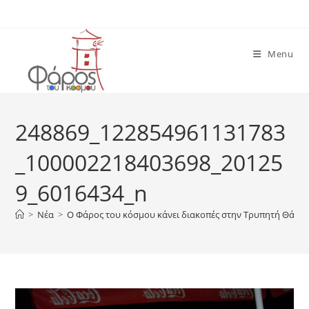
Skip
to
content
Menu
248869_122854961131783
_100002218403698_20125
9_6016434_n
>
Νέα
>
Ο Φάρος του κόσμου κάνει διακοπές στην Τρυπητή Θάσου