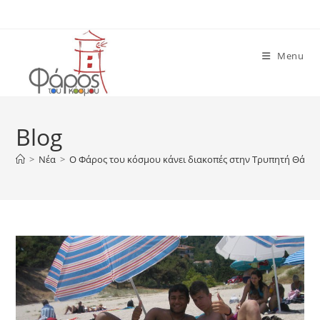
Skip
to
content
Menu
Blog
>
Νέα
>
Ο Φάρος του κόσμου κάνει διακοπές στην Τρυπητή Θάσου