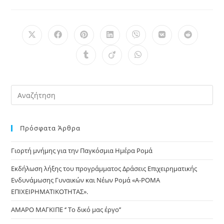
Opens
Opens
Opens
Opens
Opens
Opens
Opens
in
in
in
in
in
in
in
a
a
a
a
a
a
a
Opens
Opens
Opens
new
new
new
new
new
new
new
in
in
in
window
window
window
window
window
window
window
a
a
a
new
new
new
window
window
window
Pre
Es
to
Πρόσφατα Άρθρα
clo
the
Γιορτή μνήμης για την Παγκόσμια Ημέρα Ρομά
sea
pan
Εκδήλωση λήξης του προγράμματος Δράσεις Επιχειρηματικής
Ενδυνάμωσης Γυναικών και Νέων Ρομά «Α-ΡΟΜΑ
ΕΠΙΧΕΙΡΗΜΑΤΙΚΟΤΗΤΑΣ».
ΑΜΑΡΟ ΜΑΓΚΙΠΕ ‘’ Το δικό μας έργο’’