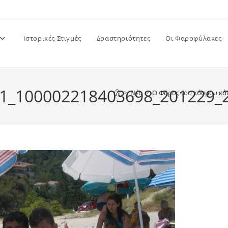
Ιστορικές Στιγμές
Δραστηριότητες
Οι Φαροφύλακες
1_100002218403698_201229_
>
Νέα
>
Ο Φάρος του κόσμου κάν