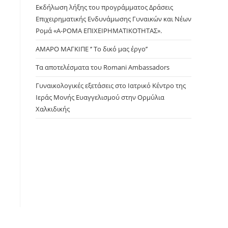
panel.
Εκδήλωση λήξης του προγράμματος Δράσεις
Επιχειρηματικής Ενδυνάμωσης Γυναικών και Νέων
Ρομά «Α-ΡΟΜΑ ΕΠΙΧΕΙΡΗΜΑΤΙΚΟΤΗΤΑΣ».
ΑΜΑΡΟ ΜΑΓΚΙΠΕ ‘’ Το δικό μας έργο’’
Τα αποτελέσματα του Romani Ambassadors
Γυναικολογικές εξετάσεις στο Ιατρικό Κέντρο της
Ιεράς Μονής Ευαγγελισμού στην Ορμύλια
Χαλκιδικής