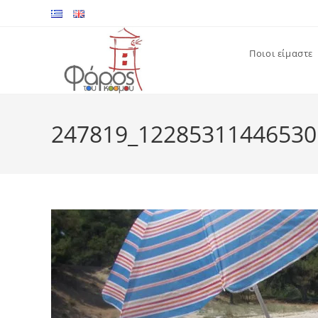
Skip
to
content
Ποιοι είμαστε
247819_12285311446530