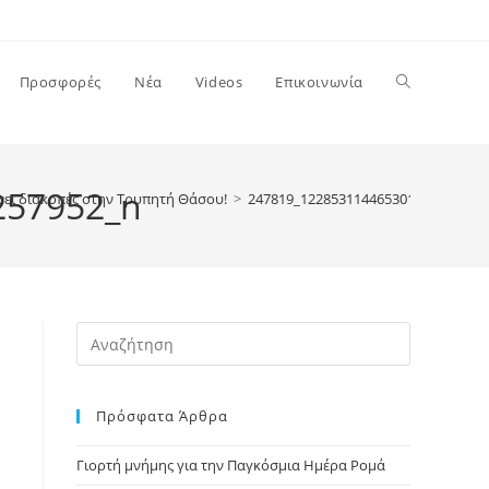
Toggle
Προσφορές
Νέα
Videos
Επικοινωνία
website
257952_n
ει διακοπές στην Τρυπητή Θάσου!
>
247819_122853114465301_10000221
search
Press
Escape
to
Πρόσφατα Άρθρα
close
the
Γιορτή μνήμης για την Παγκόσμια Ημέρα Ρομά
search