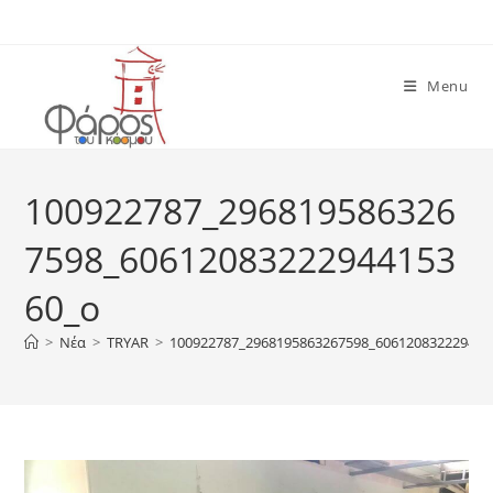
Skip
to
content
Menu
100922787_296819586326
7598_60612083222944153
60_o
>
Νέα
>
TRYAR
>
100922787_2968195863267598_606120832229441