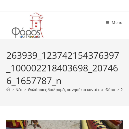
Skip
to
content
Menu
263939_123742154376397
_100002218403698_20746
6_1657787_n
>
Νέα
>
Θαλάσσιες διαδρομές σε νησάκια κοντά στη Θάσο
>
2639