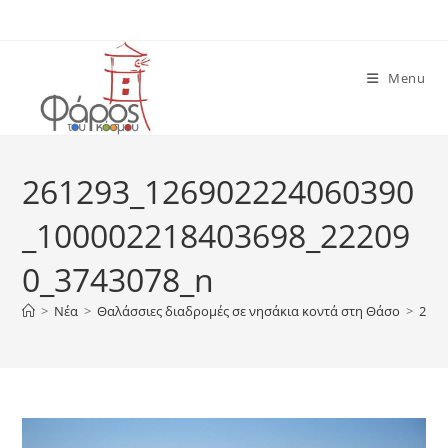
Skip
to
content
Menu
261293_126902224060390
_100002218403698_22209
0_3743078_n
>
Νέα
>
Θαλάσσιες διαδρομές σε νησάκια κοντά στη Θάσο
>
2612