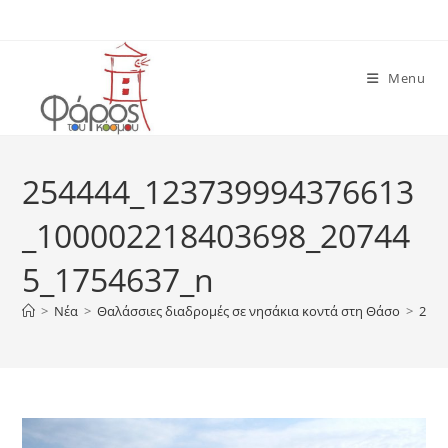
Skip
to
content
Menu
254444_123739994376613
_100002218403698_20744
5_1754637_n
>
Νέα
>
Θαλάσσιες διαδρομές σε νησάκια κοντά στη Θάσο
>
2544