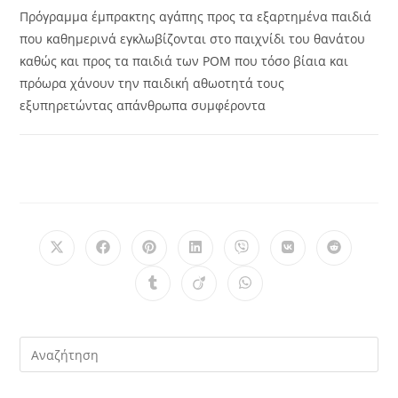
Πρόγραμμα έμπρακτης αγάπης προς τα εξαρτημένα παιδιά
που καθημερινά εγκλωβίζονται στο παιχνίδι του θανάτου
καθώς και προς τα παιδιά των ΡΟΜ που τόσο βίαια και
πρόωρα χάνουν την παιδική αθωοτητά τους
εξυπηρετώντας απάνθρωπα συμφέροντα
Opens
Opens
Opens
Opens
Opens
Opens
Opens
in
in
in
in
in
in
in
a
a
a
a
a
a
a
Opens
Opens
Opens
new
new
new
new
new
new
new
in
in
in
window
window
window
window
window
window
window
a
a
a
new
new
new
window
window
window