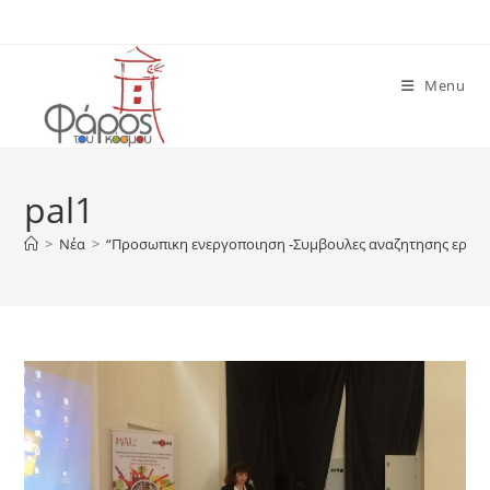
Skip
to
content
Menu
pal1
>
Νέα
>
“Προσωπικη ενεργοποιηση -Συμβουλες αναζητησης εργασ