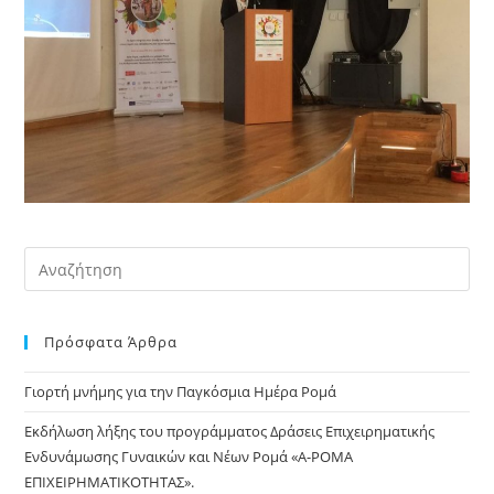
Pre
Es
to
Πρόσφατα Άρθρα
clo
the
Γιορτή μνήμης για την Παγκόσμια Ημέρα Ρομά
sea
pan
Εκδήλωση λήξης του προγράμματος Δράσεις Επιχειρηματικής
Ενδυνάμωσης Γυναικών και Νέων Ρομά «Α-ΡΟΜΑ
ΕΠΙΧΕΙΡΗΜΑΤΙΚΟΤΗΤΑΣ».