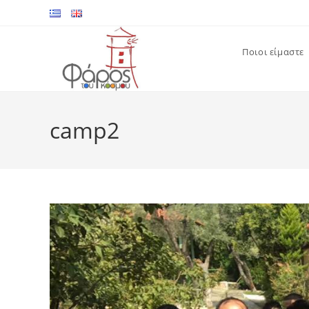
Skip
to
content
Ποιοι είμαστε
camp2