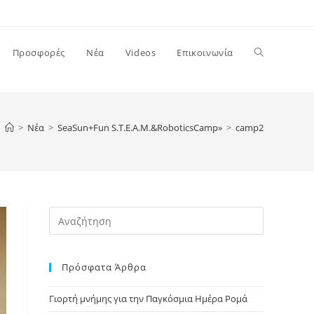
Toggle
Προσφορές
Νέα
Videos
Επικοινωνία
website
>
Νέα
>
SeaSun+Fun S.T.E.A.M.&RoboticsCamp»
>
camp2
search
Press
Escape
to
Πρόσφατα Άρθρα
close
the
Γιορτή μνήμης για την Παγκόσμια Ημέρα Ρομά
search