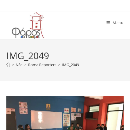
Skip
to
content
Menu
IMG_2049
>
Νέα
>
Roma Reporters
>
IMG_2049