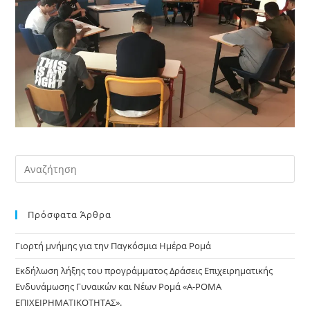
Pre
Es
to
Πρόσφατα Άρθρα
clo
the
Γιορτή μνήμης για την Παγκόσμια Ημέρα Ρομά
sea
pan
Εκδήλωση λήξης του προγράμματος Δράσεις Επιχειρηματικής
Ενδυνάμωσης Γυναικών και Νέων Ρομά «Α-ΡΟΜΑ
ΕΠΙΧΕΙΡΗΜΑΤΙΚΟΤΗΤΑΣ».