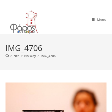
Skip
to
content
Menu
IMG_4706
>
Νέα
>
No Way
>
IMG_4706