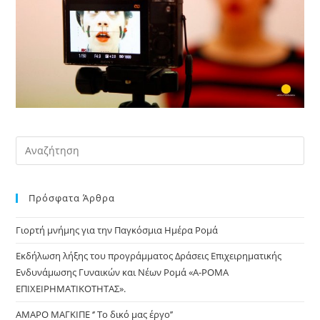
Pre
Es
to
Πρόσφατα Άρθρα
clo
the
Γιορτή μνήμης για την Παγκόσμια Ημέρα Ρομά
sea
pan
Εκδήλωση λήξης του προγράμματος Δράσεις Επιχειρηματικής
Ενδυνάμωσης Γυναικών και Νέων Ρομά «Α-ΡΟΜΑ
ΕΠΙΧΕΙΡΗΜΑΤΙΚΟΤΗΤΑΣ».
ΑΜΑΡΟ ΜΑΓΚΙΠΕ ‘’ Το δικό μας έργο’’