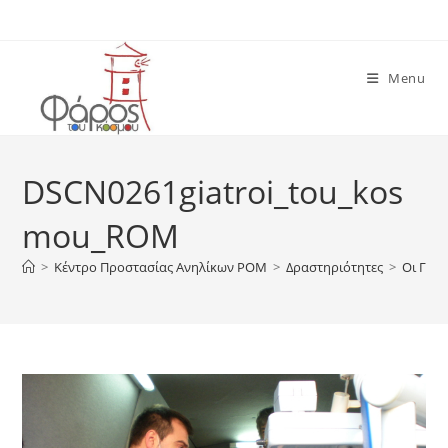
Skip
to
content
Menu
DSCN0261giatroi_tou_kos
mou_ROM
>
Κέντρο Προστασίας Ανηλίκων ΡΟΜ
>
Δραστηριότητες
>
Oι Για