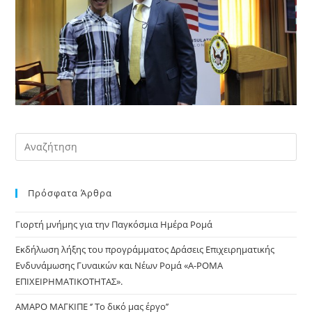
Pre
Es
to
Πρόσφατα Άρθρα
clo
the
Γιορτή μνήμης για την Παγκόσμια Ημέρα Ρομά
sea
pan
Εκδήλωση λήξης του προγράμματος Δράσεις Επιχειρηματικής
Ενδυνάμωσης Γυναικών και Νέων Ρομά «Α-ΡΟΜΑ
ΕΠΙΧΕΙΡΗΜΑΤΙΚΟΤΗΤΑΣ».
ΑΜΑΡΟ ΜΑΓΚΙΠΕ ‘’ Το δικό μας έργο’’