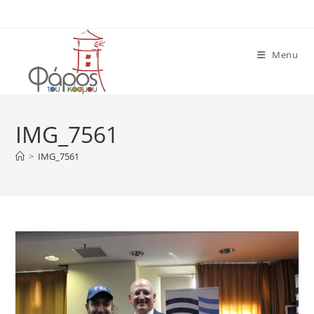
Skip
to
content
Menu
IMG_7561
>
IMG_7561