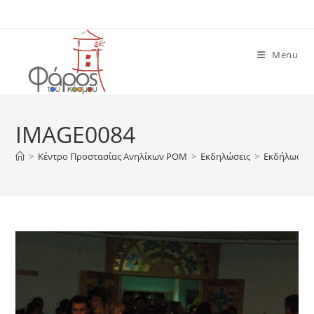
Skip
to
content
Menu
IMAGE0084
>
Κέντρο Προστασίας Ανηλίκων ΡΟΜ
>
Εκδηλώσεις
>
Εκδήλωση σ