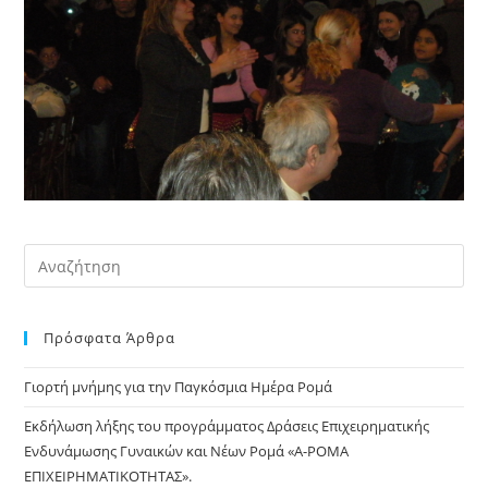
Pre
Es
to
Πρόσφατα Άρθρα
clo
the
Γιορτή μνήμης για την Παγκόσμια Ημέρα Ρομά
sea
pan
Εκδήλωση λήξης του προγράμματος Δράσεις Επιχειρηματικής
Ενδυνάμωσης Γυναικών και Νέων Ρομά «Α-ΡΟΜΑ
ΕΠΙΧΕΙΡΗΜΑΤΙΚΟΤΗΤΑΣ».