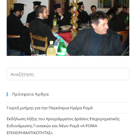
Pre
Es
to
Πρόσφατα Άρθρα
clo
the
Γιορτή μνήμης για την Παγκόσμια Ημέρα Ρομά
sea
pan
Εκδήλωση λήξης του προγράμματος Δράσεις Επιχειρηματικής
Ενδυνάμωσης Γυναικών και Νέων Ρομά «Α-ΡΟΜΑ
ΕΠΙΧΕΙΡΗΜΑΤΙΚΟΤΗΤΑΣ».