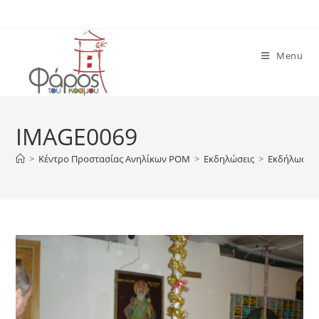
Skip
to
content
Menu
IMAGE0069
>
Κέντρο Προστασίας Ανηλίκων ΡΟΜ
>
Εκδηλώσεις
>
Εκδήλωση σ