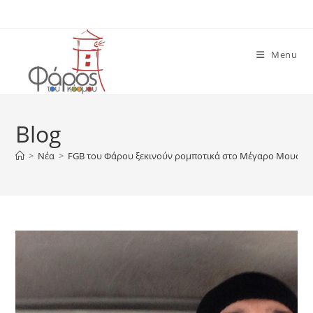
Skip
to
content
Menu
Blog
>
Νέα
>
FGB του Φάρου ξεκινούν ρομποτικά στο Μέγαρο Μουσικ