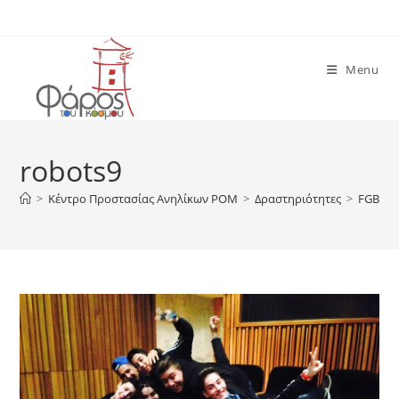
Skip
to
content
Menu
robots9
>
Κέντρο Προστασίας Ανηλίκων ΡΟΜ
>
Δραστηριότητες
>
FGB το