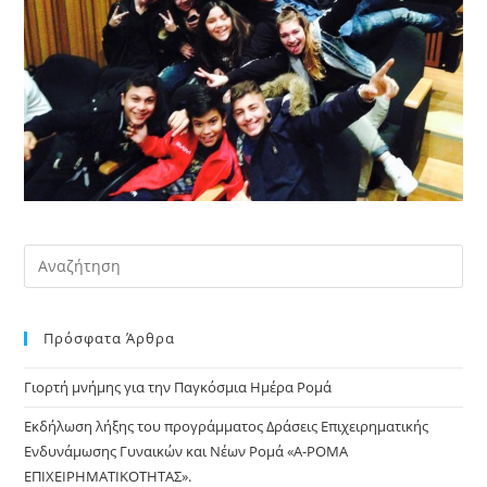
Pre
Es
to
Πρόσφατα Άρθρα
clo
the
Γιορτή μνήμης για την Παγκόσμια Ημέρα Ρομά
sea
pan
Εκδήλωση λήξης του προγράμματος Δράσεις Επιχειρηματικής
Ενδυνάμωσης Γυναικών και Νέων Ρομά «Α-ΡΟΜΑ
ΕΠΙΧΕΙΡΗΜΑΤΙΚΟΤΗΤΑΣ».