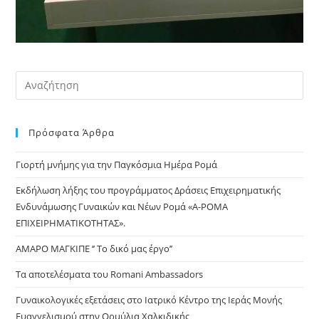
Pre
Es
to
Πρόσφατα Άρθρα
clo
the
Γιορτή μνήμης για την Παγκόσμια Ημέρα Ρομά
sea
pan
Εκδήλωση λήξης του προγράμματος Δράσεις Επιχειρηματικής
Ενδυνάμωσης Γυναικών και Νέων Ρομά «Α-ΡΟΜΑ
ΕΠΙΧΕΙΡΗΜΑΤΙΚΟΤΗΤΑΣ».
ΑΜΑΡΟ ΜΑΓΚΙΠΕ ‘’ Το δικό μας έργο’’
Τα αποτελέσματα του Romani Ambassadors
Γυναικολογικές εξετάσεις στο Ιατρικό Κέντρο της Ιεράς Μονής
Ευαγγελισμού στην Ορμύλια Χαλκιδικής