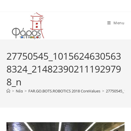
Skip
to
content
Menu
27750545_1015624630563
8324_21482390211192979
8_n
>
Νέα
>
FAR.GO.BOTS.ROBOTICS 2018 CoreValues
>
27750545_101