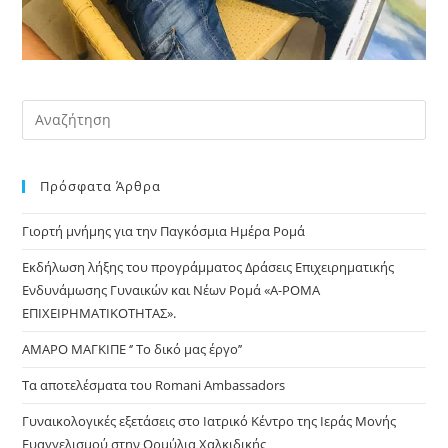
Pre
Es
to
Πρόσφατα Άρθρα
clo
the
Γιορτή μνήμης για την Παγκόσμια Ημέρα Ρομά
sea
pan
Εκδήλωση λήξης του προγράμματος Δράσεις Επιχειρηματικής
Ενδυνάμωσης Γυναικών και Νέων Ρομά «Α-ΡΟΜΑ
ΕΠΙΧΕΙΡΗΜΑΤΙΚΟΤΗΤΑΣ».
ΑΜΑΡΟ ΜΑΓΚΙΠΕ ‘’ Το δικό μας έργο’’
Τα αποτελέσματα του Romani Ambassadors
Γυναικολογικές εξετάσεις στο Ιατρικό Κέντρο της Ιεράς Μονής
Ευαγγελισμού στην Ορμύλια Χαλκιδικής