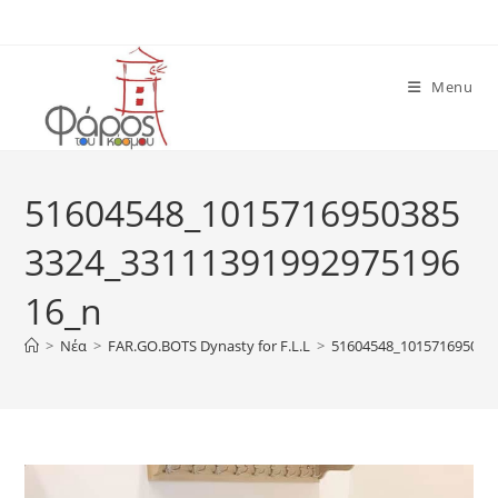
Skip
to
content
Menu
51604548_1015716950385
3324_33111391992975196
16_n
>
Νέα
>
FAR.GO.BOTS Dynasty for F.L.L
>
51604548_101571695038