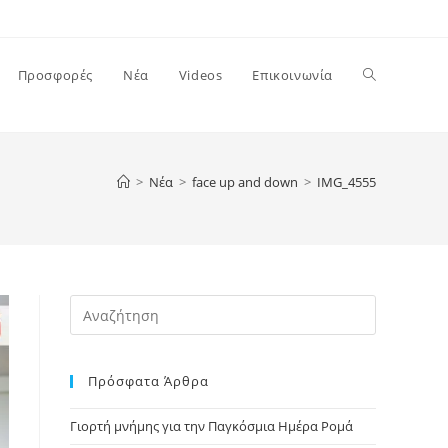
Toggle
Προσφορές
Νέα
Videos
Επικοινωνία
website
>
Νέα
>
face up and down
>
IMG_4555
search
Press
Escape
to
Πρόσφατα Άρθρα
close
the
Γιορτή μνήμης για την Παγκόσμια Ημέρα Ρομά
search