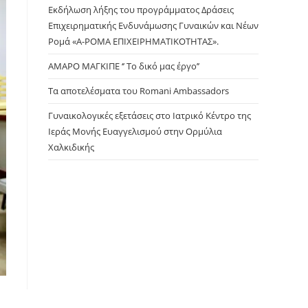
panel.
Εκδήλωση λήξης του προγράμματος Δράσεις
Επιχειρηματικής Ενδυνάμωσης Γυναικών και Νέων
Ρομά «Α-ΡΟΜΑ ΕΠΙΧΕΙΡΗΜΑΤΙΚΟΤΗΤΑΣ».
ΑΜΑΡΟ ΜΑΓΚΙΠΕ ‘’ Το δικό μας έργο’’
Τα αποτελέσματα του Romani Ambassadors
Γυναικολογικές εξετάσεις στο Ιατρικό Κέντρο της
Ιεράς Μονής Ευαγγελισμού στην Ορμύλια
Χαλκιδικής