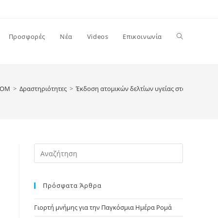
Toggle
Προσφορές
Νέα
Videos
Επικοινωνία
website
ΡΟΜ
>
Δραστηριότητες
>
Έκδοση ατομικών δελτίων υγείας στα παιδιά το
search
Press
Escape
to
Πρόσφατα Άρθρα
close
the
Γιορτή μνήμης για την Παγκόσμια Ημέρα Ρομά
search