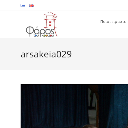
Skip
to
content
Ποιοι είμαστε
arsakeia029