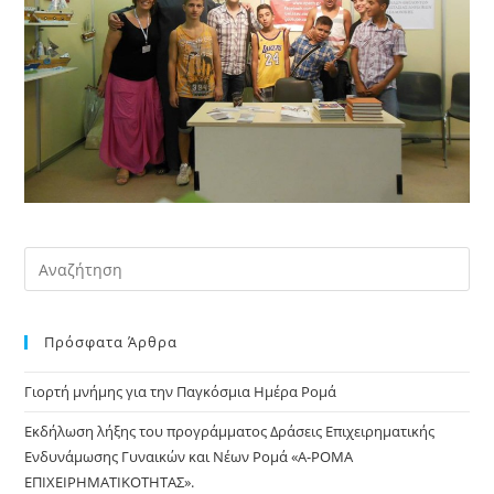
Pre
Es
to
Πρόσφατα Άρθρα
clo
the
Γιορτή μνήμης για την Παγκόσμια Ημέρα Ρομά
sea
pan
Εκδήλωση λήξης του προγράμματος Δράσεις Επιχειρηματικής
Ενδυνάμωσης Γυναικών και Νέων Ρομά «Α-ΡΟΜΑ
ΕΠΙΧΕΙΡΗΜΑΤΙΚΟΤΗΤΑΣ».