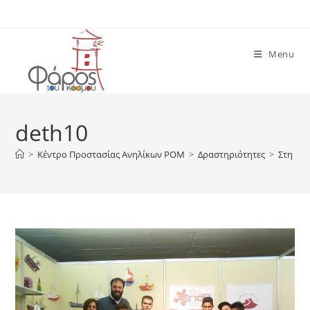
Skip
to
content
Menu
deth10
>
Κέντρο Προστασίας Ανηλίκων ΡΟΜ
>
Δραστηριότητες
>
Στη Δ.Ε