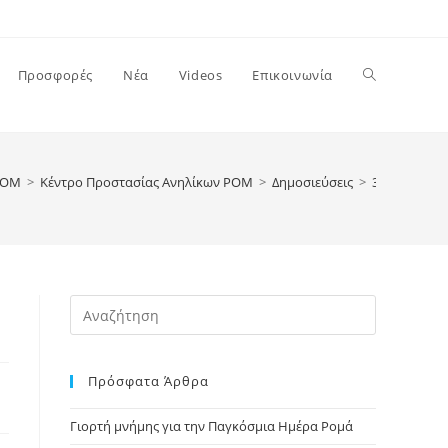
Toggle
Προσφορές
Νέα
Videos
Επικοινωνία
website
ΡΟΜ
>
Κέντρο Προστασίας Ανηλίκων ΡΟΜ
>
Δημοσιεύσεις
>
3
search
Press
Escape
to
Πρόσφατα Άρθρα
close
the
Γιορτή μνήμης για την Παγκόσμια Ημέρα Ρομά
search