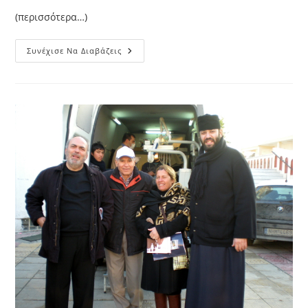
(περισσότερα…)
Ο
Συνέχισε Να Διαβάζεις
Φάρος
Του
Κόσμου
Κάνει
Διακοπές
Στην
Τρυπητή
Θάσου!