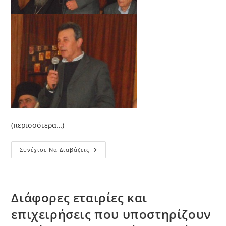
(περισσότερα…)
Κοπή
Συνέχισε Να Διαβάζεις
Βασιλόπιτας
Του
2010
Στο
Κέντρο
Προστασίας
Διάφορες εταιρίες και
Ανηλίκων
ΡΟΜ
επιχειρήσεις που υποστηρίζουν