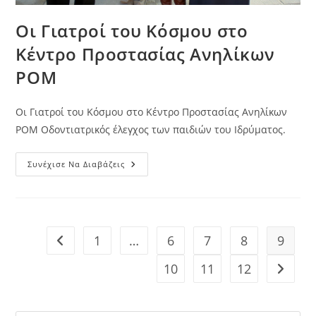
Oι Γιατροί του Κόσμου στο
Kέντρο Προστασίας Ανηλίκων
POM
Oι Γιατροί του Κόσμου στο Kέντρο Προστασίας Ανηλίκων
POM Οδοντιατρικός έλεγχος των παιδιών του Ιδρύματος.
Oι
Συνέχισε Να Διαβάζεις
Γιατροί
Του
Κόσμου
Στο
Kέντρο
Προστασίας
Ανηλίκων
1
…
6
7
8
9
Go to the previous page
POM
10
11
12
Go to t