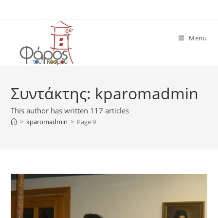
Skip
to
content
Menu
Συντάκτης:
kparomadmin
This author has written 117 articles
>
kparomadmin
>
Page 9