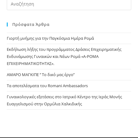
Pre
Es
to
Πρόσφατα Άρθρα
clo
the
Γιορτή μνήμης για την Παγκόσμια Ημέρα Ρομά
sea
pan
Εκδήλωση λήξης του προγράμματος Δράσεις Επιχειρηματικής
Ενδυνάμωσης Γυναικών και Νέων Ρομά «Α-ΡΟΜΑ
ΕΠΙΧΕΙΡΗΜΑΤΙΚΟΤΗΤΑΣ».
ΑΜΑΡΟ ΜΑΓΚΙΠΕ ‘’ Το δικό μας έργο’’
Τα αποτελέσματα του Romani Ambassadors
Γυναικολογικές εξετάσεις στο Ιατρικό Κέντρο της Ιεράς Μονής
Ευαγγελισμού στην Ορμύλια Χαλκιδικής