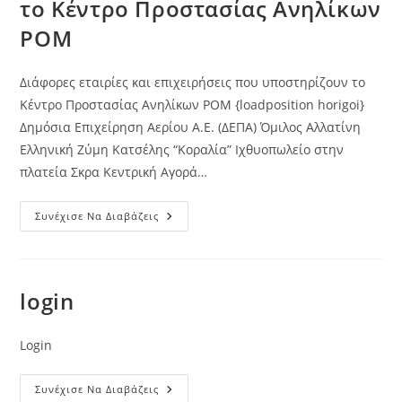
το Κέντρο Προστασίας Ανηλίκων
ΡΟΜ
Διάφορες εταιρίες και επιχειρήσεις που υποστηρίζουν το
Κέντρο Προστασίας Ανηλίκων ΡΟΜ {loadposition horigoi}
Δημόσια Επιχείρηση Αερίου Α.Ε. (ΔΕΠΑ) Όμιλος Αλλατίνη
Ελληνική Ζύμη Κατσέλης “Κοραλία” Ιχθυοπωλείο στην
πλατεία Σκρα Κεντρική Αγορά…
Διάφορες
Συνέχισε Να Διαβάζεις
Εταιρίες
Και
Επιχειρήσεις
Που
Υποστηρίζουν
Το
login
Κέντρο
Προστασίας
Ανηλίκων
ΡΟΜ
Login
Login
Συνέχισε Να Διαβάζεις