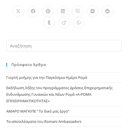
Opens
Opens
Opens
Opens
Opens
Opens
Opens
in
in
in
in
in
in
in
a
a
a
a
a
a
a
Opens
Opens
Opens
new
new
new
new
new
new
new
in
in
in
window
window
window
window
window
window
window
a
a
a
new
new
new
window
window
window
Πρόσφατα Άρθρα
Γιορτή μνήμης για την Παγκόσμια Ημέρα Ρομά
Εκδήλωση λήξης του προγράμματος Δράσεις Επιχειρηματικής
Ενδυνάμωσης Γυναικών και Νέων Ρομά «Α-ΡΟΜΑ
ΕΠΙΧΕΙΡΗΜΑΤΙΚΟΤΗΤΑΣ».
ΑΜΑΡΟ ΜΑΓΚΙΠΕ ‘’ Το δικό μας έργο’’
Τα αποτελέσματα του Romani Ambassadors