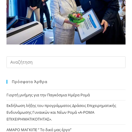
Pre
Es
to
Πρόσφατα Άρθρα
clo
the
Γιορτή μνήμης για την Παγκόσμια Ημέρα Ρομά
sea
pan
Εκδήλωση λήξης του προγράμματος Δράσεις Επιχειρηματικής
Ενδυνάμωσης Γυναικών και Νέων Ρομά «Α-ΡΟΜΑ
ΕΠΙΧΕΙΡΗΜΑΤΙΚΟΤΗΤΑΣ».
ΑΜΑΡΟ ΜΑΓΚΙΠΕ ‘’ Το δικό μας έργο’’