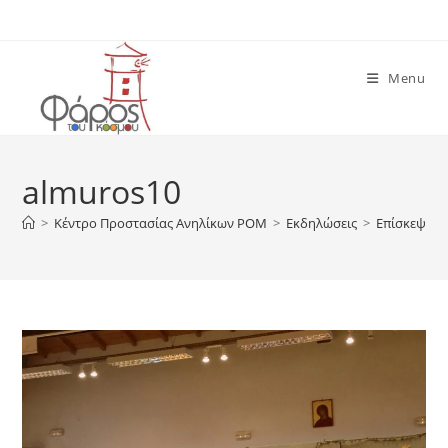
Skip
to
content
Menu
almuros10
>
Κέντρο Προστασίας Ανηλίκων ΡΟΜ
>
Εκδηλώσεις
>
Επίσκεψη σ