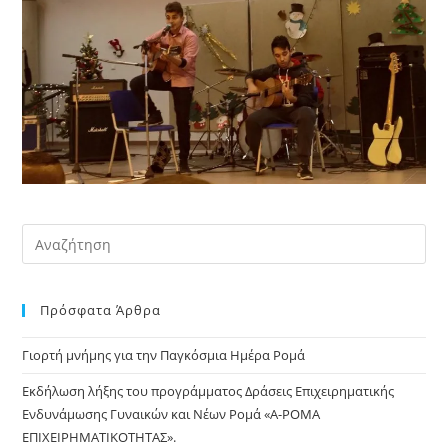
Pre
Es
to
Πρόσφατα Άρθρα
clo
the
Γιορτή μνήμης για την Παγκόσμια Ημέρα Ρομά
sea
pan
Εκδήλωση λήξης του προγράμματος Δράσεις Επιχειρηματικής
Ενδυνάμωσης Γυναικών και Νέων Ρομά «Α-ΡΟΜΑ
ΕΠΙΧΕΙΡΗΜΑΤΙΚΟΤΗΤΑΣ».