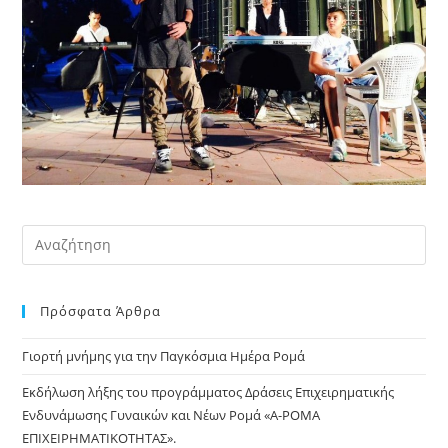
Pre
Es
to
Πρόσφατα Άρθρα
clo
the
Γιορτή μνήμης για την Παγκόσμια Ημέρα Ρομά
sea
pan
Εκδήλωση λήξης του προγράμματος Δράσεις Επιχειρηματικής
Ενδυνάμωσης Γυναικών και Νέων Ρομά «Α-ΡΟΜΑ
ΕΠΙΧΕΙΡΗΜΑΤΙΚΟΤΗΤΑΣ».