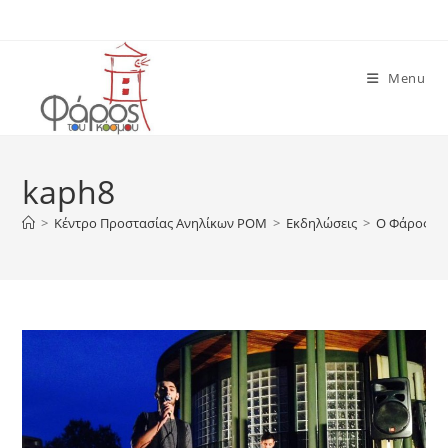
Skip
to
content
Menu
kaph8
>
Κέντρο Προστασίας Ανηλίκων ΡΟΜ
>
Εκδηλώσεις
>
Ο Φάρος το