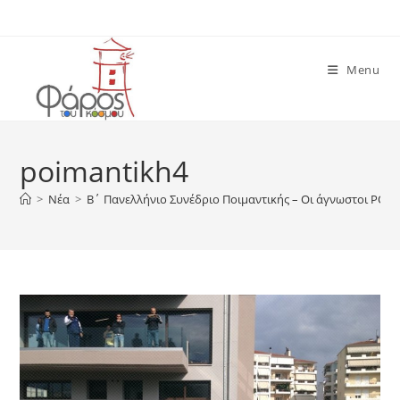
Skip
to
content
Menu
poimantikh4
>
Νέα
>
Β΄ Πανελλήνιο Συνέδριο Ποιμαντικής – Οι άγνωστοι ΡΟΜΑ: