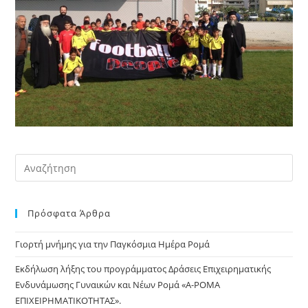
Pre
Es
to
Πρόσφατα Άρθρα
clo
the
Γιορτή μνήμης για την Παγκόσμια Ημέρα Ρομά
sea
pan
Εκδήλωση λήξης του προγράμματος Δράσεις Επιχειρηματικής
Ενδυνάμωσης Γυναικών και Νέων Ρομά «Α-ΡΟΜΑ
ΕΠΙΧΕΙΡΗΜΑΤΙΚΟΤΗΤΑΣ».