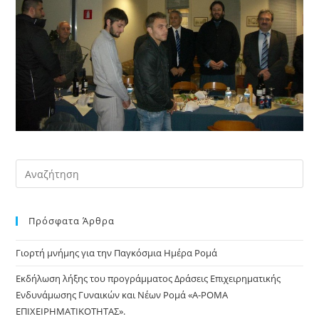
Pre
Es
to
Πρόσφατα Άρθρα
clo
the
Γιορτή μνήμης για την Παγκόσμια Ημέρα Ρομά
sea
pan
Εκδήλωση λήξης του προγράμματος Δράσεις Επιχειρηματικής
Ενδυνάμωσης Γυναικών και Νέων Ρομά «Α-ΡΟΜΑ
ΕΠΙΧΕΙΡΗΜΑΤΙΚΟΤΗΤΑΣ».