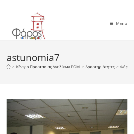
Skip
to
content
Menu
astunomia7
>
Κέντρο Προστασίας Ανηλίκων ΡΟΜ
>
Δραστηριότητες
>
Φάρου 