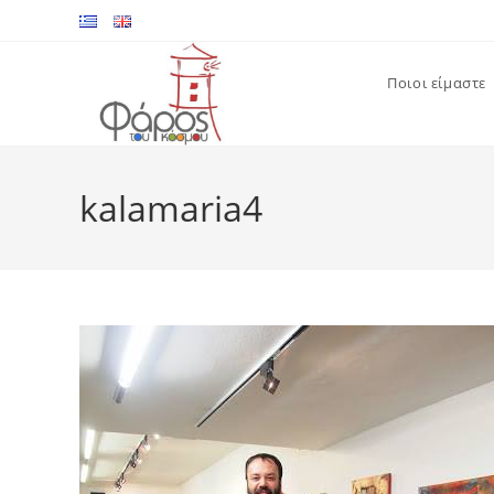
Skip
to
content
Ποιοι είμαστε
kalamaria4