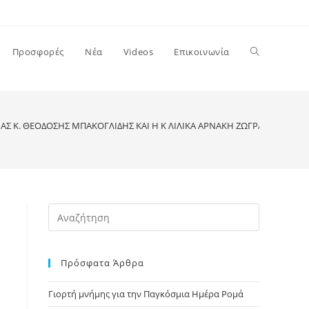
Toggle
Προσφορές
Νέα
Videos
Επικοινωνία
website
Σ Κ. ΘΕΟΔΟΣΗΣ ΜΠΑΚΟΓΛΙΔΗΣ ΚΑΙ Η Κ ΛΙΛΙΚΑ ΑΡΝΑΚΗ ΖΩΓΡΑΦΟΣ ΤΙΜ
search
Press
Escape
to
Πρόσφατα Άρθρα
close
the
Γιορτή μνήμης για την Παγκόσμια Ημέρα Ρομά
search