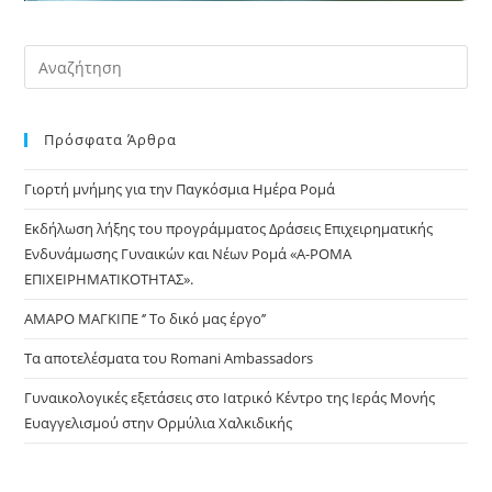
Pre
Es
to
Πρόσφατα Άρθρα
clo
the
Γιορτή μνήμης για την Παγκόσμια Ημέρα Ρομά
sea
pan
Εκδήλωση λήξης του προγράμματος Δράσεις Επιχειρηματικής
Ενδυνάμωσης Γυναικών και Νέων Ρομά «Α-ΡΟΜΑ
ΕΠΙΧΕΙΡΗΜΑΤΙΚΟΤΗΤΑΣ».
ΑΜΑΡΟ ΜΑΓΚΙΠΕ ‘’ Το δικό μας έργο’’
Τα αποτελέσματα του Romani Ambassadors
Γυναικολογικές εξετάσεις στο Ιατρικό Κέντρο της Ιεράς Μονής
Ευαγγελισμού στην Ορμύλια Χαλκιδικής