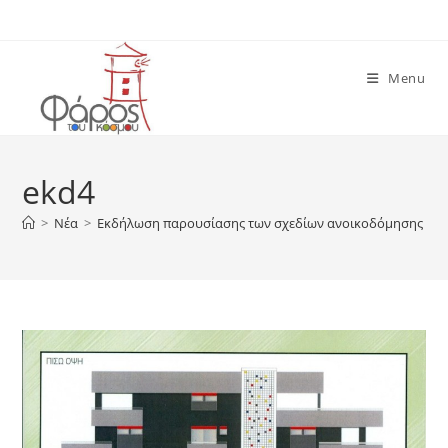
Skip
to
content
Menu
ekd4
>
Νέα
>
Εκδήλωση παρουσίασης των σχεδίων ανοικοδόμησης το