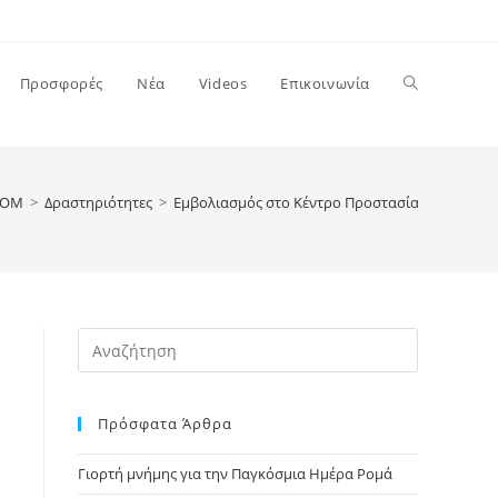
Toggle
Προσφορές
Νέα
Videos
Επικοινωνία
website
ΡΟΜ
>
Δραστηριότητες
>
Εμβολιασμός στο Κέντρο Προστασίας Ανηλίκω
search
Press
Escape
to
Πρόσφατα Άρθρα
close
the
Γιορτή μνήμης για την Παγκόσμια Ημέρα Ρομά
search