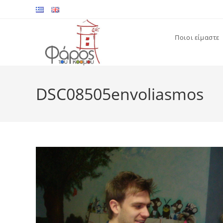
Skip
to
content
Ποιοι είμαστε
DSC08505envoliasmos