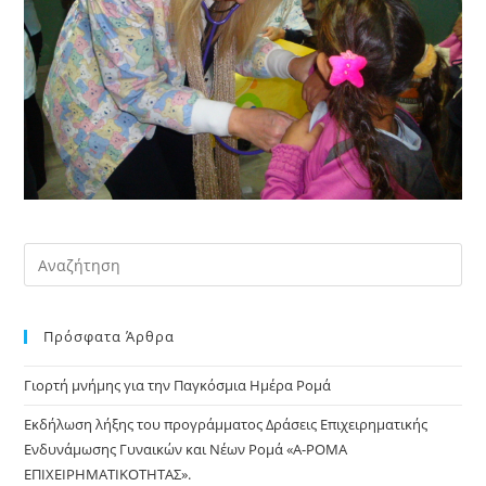
Pre
Es
to
Πρόσφατα Άρθρα
clo
the
Γιορτή μνήμης για την Παγκόσμια Ημέρα Ρομά
sea
pan
Εκδήλωση λήξης του προγράμματος Δράσεις Επιχειρηματικής
Ενδυνάμωσης Γυναικών και Νέων Ρομά «Α-ΡΟΜΑ
ΕΠΙΧΕΙΡΗΜΑΤΙΚΟΤΗΤΑΣ».