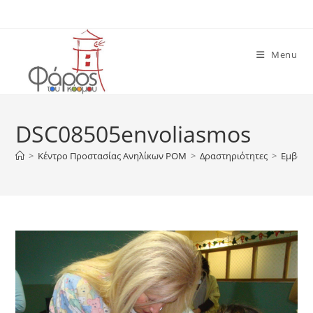
Skip
to
content
Menu
DSC08505envoliasmos
>
Κέντρο Προστασίας Ανηλίκων ΡΟΜ
>
Δραστηριότητες
>
Εμβολι