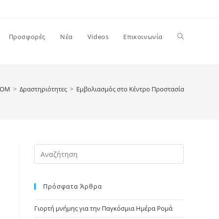
Toggle
Προσφορές
Νέα
Videos
Επικοινωνία
website
ΡΟΜ
>
Δραστηριότητες
>
Εμβολιασμός στο Κέντρο Προστασίας Ανηλίκω
search
Press
Escape
to
Πρόσφατα Άρθρα
close
the
Γιορτή μνήμης για την Παγκόσμια Ημέρα Ρομά
search