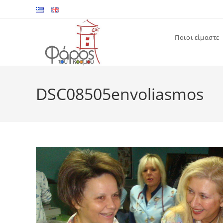
Skip
to
content
Ποιοι είμαστε
DSC08505envoliasmos