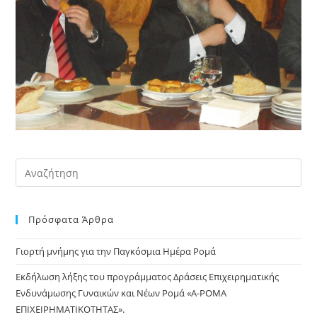
Pre
Es
to
Πρόσφατα Άρθρα
clo
the
Γιορτή μνήμης για την Παγκόσμια Ημέρα Ρομά
sea
pan
Εκδήλωση λήξης του προγράμματος Δράσεις Επιχειρηματικής
Ενδυνάμωσης Γυναικών και Νέων Ρομά «Α-ΡΟΜΑ
ΕΠΙΧΕΙΡΗΜΑΤΙΚΟΤΗΤΑΣ».