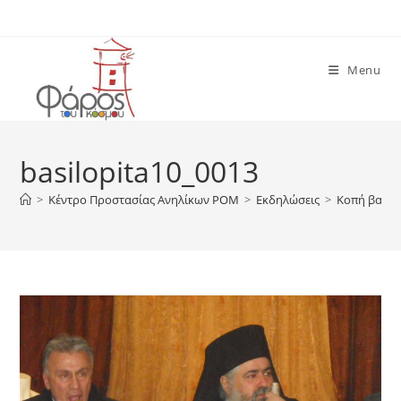
Skip
to
content
Menu
basilopita10_0013
>
Κέντρο Προστασίας Ανηλίκων ΡΟΜ
>
Εκδηλώσεις
>
Κοπή βασιλ