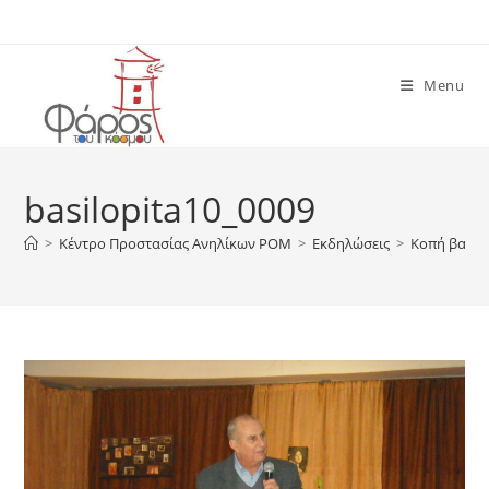
Skip
to
content
Menu
basilopita10_0009
>
Κέντρο Προστασίας Ανηλίκων ΡΟΜ
>
Εκδηλώσεις
>
Κοπή βασιλ