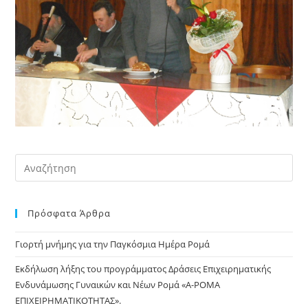
Pre
Es
to
Πρόσφατα Άρθρα
clo
the
Γιορτή μνήμης για την Παγκόσμια Ημέρα Ρομά
sea
pan
Εκδήλωση λήξης του προγράμματος Δράσεις Επιχειρηματικής
Ενδυνάμωσης Γυναικών και Νέων Ρομά «Α-ΡΟΜΑ
ΕΠΙΧΕΙΡΗΜΑΤΙΚΟΤΗΤΑΣ».