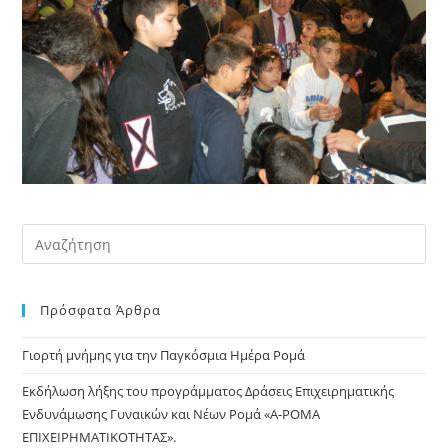
Pre
Es
to
Πρόσφατα Άρθρα
clo
the
Γιορτή μνήμης για την Παγκόσμια Ημέρα Ρομά
sea
pan
Εκδήλωση λήξης του προγράμματος Δράσεις Επιχειρηματικής
Ενδυνάμωσης Γυναικών και Νέων Ρομά «Α-ΡΟΜΑ
ΕΠΙΧΕΙΡΗΜΑΤΙΚΟΤΗΤΑΣ».