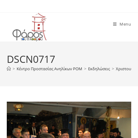
Skip
to
content
Menu
DSCN0717
>
Κέντρο Προστασίας Ανηλίκων ΡΟΜ
>
Εκδηλώσεις
>
Χριστουγεν