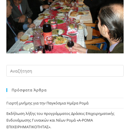
Pre
Es
to
Πρόσφατα Άρθρα
clo
the
Γιορτή μνήμης για την Παγκόσμια Ημέρα Ρομά
sea
pan
Εκδήλωση λήξης του προγράμματος Δράσεις Επιχειρηματικής
Ενδυνάμωσης Γυναικών και Νέων Ρομά «Α-ΡΟΜΑ
ΕΠΙΧΕΙΡΗΜΑΤΙΚΟΤΗΤΑΣ».