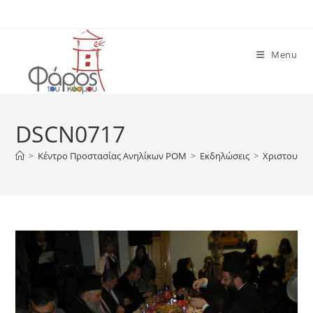
Skip
to
content
Menu
DSCN0717
>
Κέντρο Προστασίας Ανηλίκων ΡΟΜ
>
Εκδηλώσεις
>
Χριστουγεν