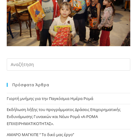
Pre
Es
to
Πρόσφατα Άρθρα
clo
the
Γιορτή μνήμης για την Παγκόσμια Ημέρα Ρομά
sea
pan
Εκδήλωση λήξης του προγράμματος Δράσεις Επιχειρηματικής
Ενδυνάμωσης Γυναικών και Νέων Ρομά «Α-ΡΟΜΑ
ΕΠΙΧΕΙΡΗΜΑΤΙΚΟΤΗΤΑΣ».
ΑΜΑΡΟ ΜΑΓΚΙΠΕ ‘’ Το δικό μας έργο’’