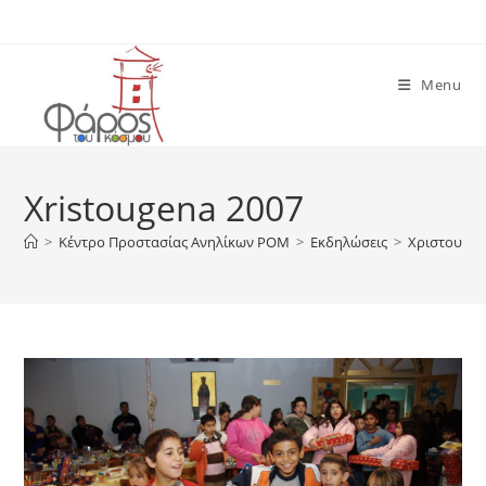
Skip
to
content
Menu
Xristougena 2007
>
Κέντρο Προστασίας Ανηλίκων ΡΟΜ
>
Εκδηλώσεις
>
Χριστουγεν