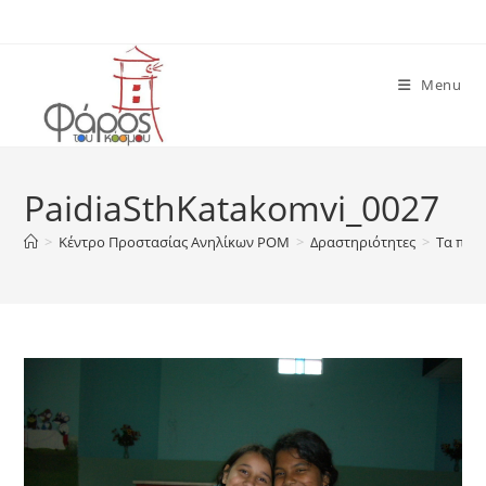
Skip
to
content
Menu
PaidiaSthKatakomvi_0027
>
Κέντρο Προστασίας Ανηλίκων ΡΟΜ
>
Δραστηριότητες
>
Τα παι