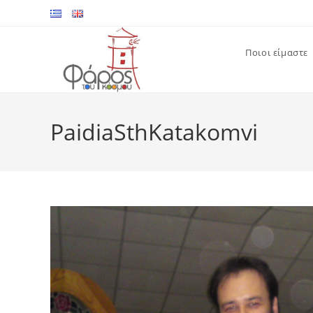
Skip
to
content
Ποιοι είμαστε
PaidiaSthKatakomvi