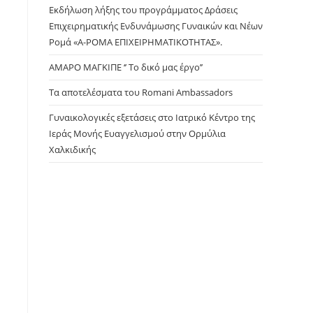
panel.
Εκδήλωση λήξης του προγράμματος Δράσεις
Επιχειρηματικής Ενδυνάμωσης Γυναικών και Νέων
Ρομά «Α-ΡΟΜΑ ΕΠΙΧΕΙΡΗΜΑΤΙΚΟΤΗΤΑΣ».
ΑΜΑΡΟ ΜΑΓΚΙΠΕ ‘’ Το δικό μας έργο’’
Τα αποτελέσματα του Romani Ambassadors
Γυναικολογικές εξετάσεις στο Ιατρικό Κέντρο της
Ιεράς Μονής Ευαγγελισμού στην Ορμύλια
Χαλκιδικής