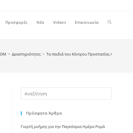
Toggle
Προσφορές
Νέα
Videos
Επικοινωνία
website
ΡΟΜ
>
Δραστηριότητες
>
Τα παιδιά του Κέντρου Προστασίας Ανηλίκων 
search
Press
Escape
to
Πρόσφατα Άρθρα
close
the
Γιορτή μνήμης για την Παγκόσμια Ημέρα Ρομά
search