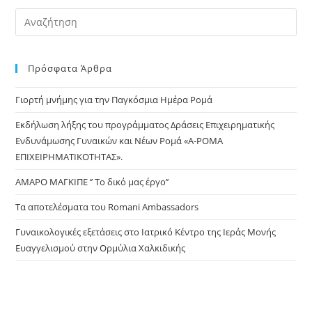
Pre
Es
to
Πρόσφατα Άρθρα
clo
the
Γιορτή μνήμης για την Παγκόσμια Ημέρα Ρομά
sea
pan
Εκδήλωση λήξης του προγράμματος Δράσεις Επιχειρηματικής
Ενδυνάμωσης Γυναικών και Νέων Ρομά «Α-ΡΟΜΑ
ΕΠΙΧΕΙΡΗΜΑΤΙΚΟΤΗΤΑΣ».
ΑΜΑΡΟ ΜΑΓΚΙΠΕ ‘’ Το δικό μας έργο’’
Τα αποτελέσματα του Romani Ambassadors
Γυναικολογικές εξετάσεις στο Ιατρικό Κέντρο της Ιεράς Μονής
Ευαγγελισμού στην Ορμύλια Χαλκιδικής