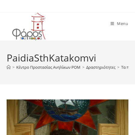
Skip
to
content
Menu
PaidiaSthKatakomvi
>
Κέντρο Προστασίας Ανηλίκων ΡΟΜ
>
Δραστηριότητες
>
Τα παι