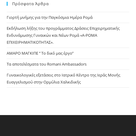
Πρόσφατα Άρθρα
clo
the
Γιορτή μνήμης για την Παγκόσμια Ημέρα Ρομά
sea
pan
Εκδήλωση λήξης του προγράμματος Δράσεις Επιχειρηματικής
Ενδυνάμωσης Γυναικών και Νέων Ρομά «Α-ΡΟΜΑ
ΕΠΙΧΕΙΡΗΜΑΤΙΚΟΤΗΤΑΣ».
ΑΜΑΡΟ ΜΑΓΚΙΠΕ ‘’ Το δικό μας έργο’’
Τα αποτελέσματα του Romani Ambassadors
Γυναικολογικές εξετάσεις στο Ιατρικό Κέντρο της Ιεράς Μονής
Ευαγγελισμού στην Ορμύλια Χαλκιδικής