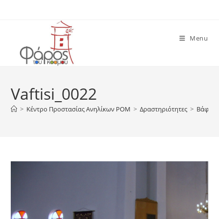
Skip
to
content
Menu
Vaftisi_0022
>
Κέντρο Προστασίας Ανηλίκων ΡΟΜ
>
Δραστηριότητες
>
Βάφτισ