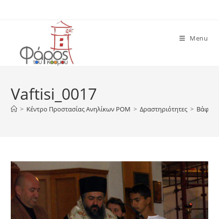
Skip
to
content
Menu
Vaftisi_0017
>
Κέντρο Προστασίας Ανηλίκων ΡΟΜ
>
Δραστηριότητες
>
Βάφτισ