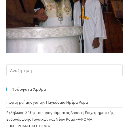
Pre
Es
to
Πρόσφατα Άρθρα
clo
the
Γιορτή μνήμης για την Παγκόσμια Ημέρα Ρομά
sea
pan
Εκδήλωση λήξης του προγράμματος Δράσεις Επιχειρηματικής
Ενδυνάμωσης Γυναικών και Νέων Ρομά «Α-ΡΟΜΑ
ΕΠΙΧΕΙΡΗΜΑΤΙΚΟΤΗΤΑΣ».