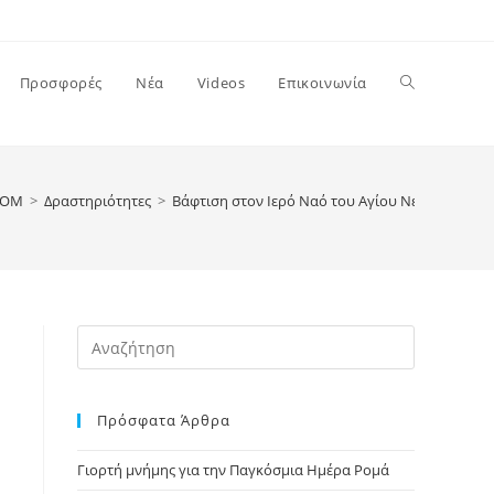
Toggle
Προσφορές
Νέα
Videos
Επικοινωνία
website
ΡΟΜ
>
Δραστηριότητες
>
Βάφτιση στον Ιερό Ναό του Αγίου Νεκταρίου
>
search
Press
Escape
to
Πρόσφατα Άρθρα
close
the
Γιορτή μνήμης για την Παγκόσμια Ημέρα Ρομά
search