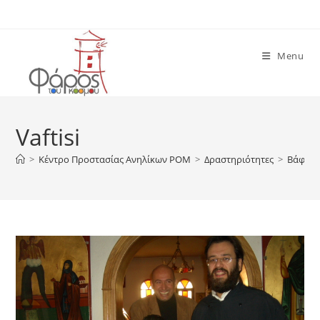
Skip
to
content
Menu
Vaftisi
>
Κέντρο Προστασίας Ανηλίκων ΡΟΜ
>
Δραστηριότητες
>
Βάφτισ