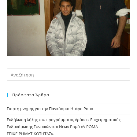
Pre
Es
to
Πρόσφατα Άρθρα
clo
the
Γιορτή μνήμης για την Παγκόσμια Ημέρα Ρομά
sea
pan
Εκδήλωση λήξης του προγράμματος Δράσεις Επιχειρηματικής
Ενδυνάμωσης Γυναικών και Νέων Ρομά «Α-ΡΟΜΑ
ΕΠΙΧΕΙΡΗΜΑΤΙΚΟΤΗΤΑΣ».