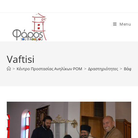
Skip
to
content
Menu
Vaftisi
>
Κέντρο Προστασίας Ανηλίκων ΡΟΜ
>
Δραστηριότητες
>
Βάφτισ