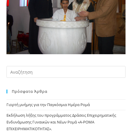
Pre
Es
to
Πρόσφατα Άρθρα
clo
the
Γιορτή μνήμης για την Παγκόσμια Ημέρα Ρομά
sea
pan
Εκδήλωση λήξης του προγράμματος Δράσεις Επιχειρηματικής
Ενδυνάμωσης Γυναικών και Νέων Ρομά «Α-ΡΟΜΑ
ΕΠΙΧΕΙΡΗΜΑΤΙΚΟΤΗΤΑΣ».