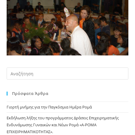
Pre
Es
to
Πρόσφατα Άρθρα
clo
the
Γιορτή μνήμης για την Παγκόσμια Ημέρα Ρομά
sea
pan
Εκδήλωση λήξης του προγράμματος Δράσεις Επιχειρηματικής
Ενδυνάμωσης Γυναικών και Νέων Ρομά «Α-ΡΟΜΑ
ΕΠΙΧΕΙΡΗΜΑΤΙΚΟΤΗΤΑΣ».