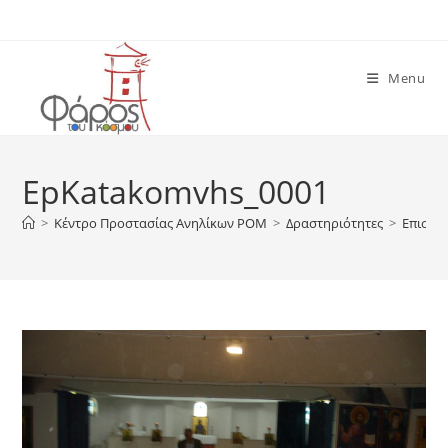
Skip
to
content
Menu
EpKatakomvhs_0001
>
Κέντρο Προστασίας Ανηλίκων ΡΟΜ
>
Δραστηριότητες
>
Επισκέ